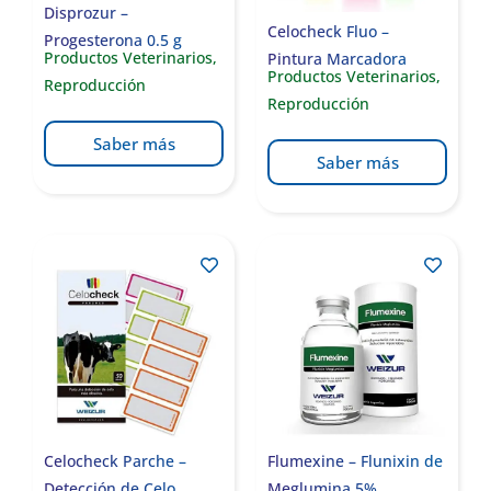
Disprozur –
Celocheck Fluo –
Progesterona 0.5 g
Productos Veterinarios
,
Pintura Marcadora
Productos Veterinarios
,
Reproducción
Reproducción
Saber más
Saber más
Celocheck Parche –
Flumexine – Flunixin de
Detección de Celo
Meglumina 5%