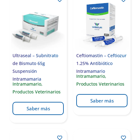
Ultraseal – Subnitrato
Ceftiomastin – Ceftiozur
de Bismuto 65g
1.25% Antibiótico
Suspensión
Intramamario
Intramamario
,
Intramamaria
Intramamario
,
Productos Veterinarios
Productos Veterinarios
Saber más
Saber más