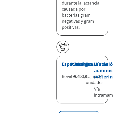
durante la lactancia,
causada por
bacterias gram
negativas y gram
positivas.
Especie:
Alto:
Ancho:
Largo:
Peso:
Presentació
Vía de
adminis
Bovinos
19
15
12
0,6
Caja x 24
(Veterin
unidades
Vía
intramam