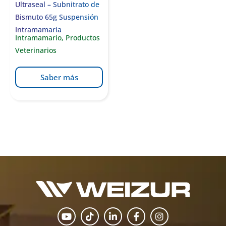
Ultraseal – Subnitrato de
Bismuto 65g Suspensión
Intramamaria
Intramamario
,
Productos
Veterinarios
Saber más