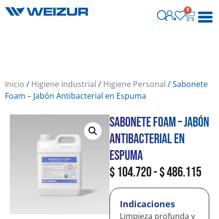
0
Inicio
/
Higiene Industrial
/
Higiene Personal
/ Sabonete
Foam – Jabón Antibacterial en Espuma
Sabonete Foam – Jabón
Antibacterial en
Espuma
$
104.720
-
$
486.115
Indicaciones
Limpieza profunda y