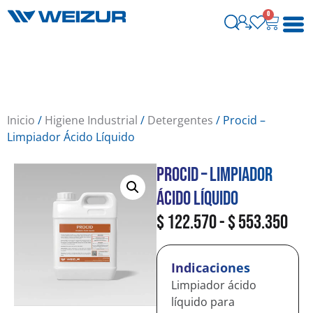
0
Inicio
/
Higiene Industrial
/
Detergentes
/ Procid –
Limpiador Ácido Líquido
Procid – Limpiador
Ácido Líquido
$
122.570
-
$
553.350
Indicaciones
Limpiador ácido
líquido para