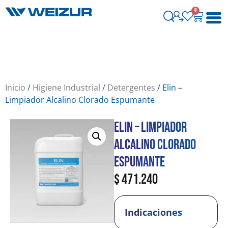
0
Inicio
/
Higiene Industrial
/
Detergentes
/ Elin –
Limpiador Alcalino Clorado Espumante
Elin – Limpiador
Alcalino Clorado
Espumante
$
471.240
Indicaciones