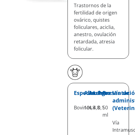
Trastornos de la
fertilidad de origen
ovárico, quistes
foliculares, aciclia,
anestro, ovulación
retardada, atresia
folicular.
Especie:
Alto:
Ancho:
Largo:
Peso:
Presentació
Vía de
adminis
Bovinos
10
4,8
4,8
0,1
50
(Veterin
ml
Vía
Intramusc