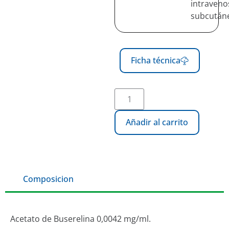
intraveno
subcután
Ficha técnica
Añadir al carrito
Composicion
Acetato de Buserelina 0,0042 mg/ml.