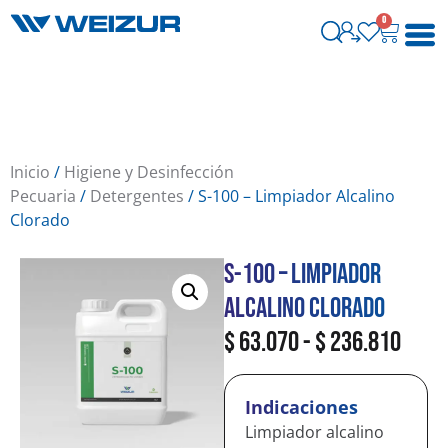
0
Inicio
/
Higiene y Desinfección
Pecuaria
/
Detergentes
/ S-100 – Limpiador Alcalino
Clorado
S-100 – Limpiador
Alcalino Clorado
$
63.070
-
$
236.810
Indicaciones
Limpiador alcalino