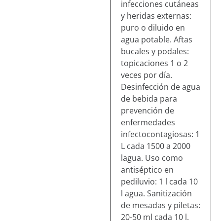
infecciones cutáneas
y heridas externas:
puro o diluido en
agua potable. Aftas
bucales y podales:
topicaciones 1 o 2
veces por día.
Desinfección de agua
de bebida para
prevención de
enfermedades
infectocontagiosas: 1
L cada 1500 a 2000
lagua. Uso como
antiséptico en
pediluvio: 1 l cada 10
l agua. Sanitización
de mesadas y piletas:
20-50 ml cada 10 l.