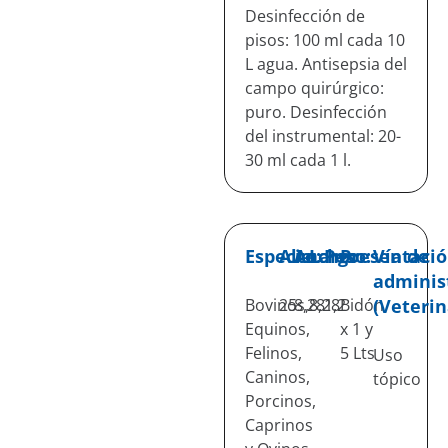
Desinfección de
pisos: 100 ml cada 10
L agua. Antisepsia del
campo quirúrgico:
puro. Desinfección
del instrumental: 20-
30 ml cada 1 l.
Especie:
Alto:
Ancho:
Largo:
Peso:
Presentació
Vía de
adminis
Bovinos,
25
8,28
8,28
1,2
Bidón
(Veterin
Equinos,
x 1 y
Felinos,
5 Lts
Uso
Caninos,
tópico
Porcinos,
Caprinos