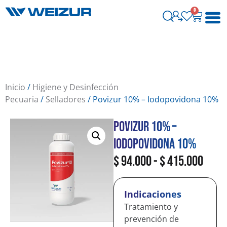
0
Inicio
/
Higiene y Desinfección
Pecuaria
/
Selladores
/ Povizur 10% – Iodopovidona 10%
Povizur 10% –
Iodopovidona 10%
$
94.000
-
$
415.000
Indicaciones
Tratamiento y
prevención de