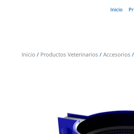
Inicio
Pr
Inicio
/
Productos Veterinarios
/
Accesorios
/