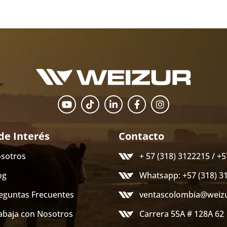
de Interés
Contacto
sotros
+ 57 (318) 3122215 / +
og
Whatsapp: +57 (318) 3
eguntas Frecuentes
ventascolombia@weiz
abaja con Nosotros
Carrera 55A # 128A 62