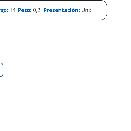
rgo:
14
Peso:
0,2
Presentación:
Und