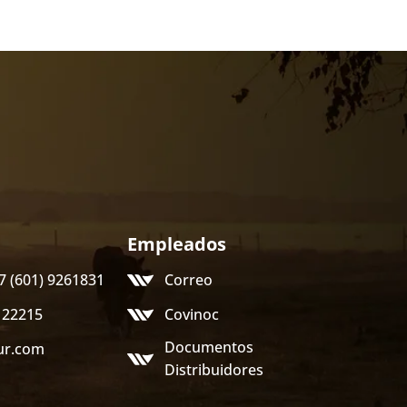
Empleados
57 (601) 9261831
Correo
122215
Covinoc
Documentos
ur.com
Distribuidores