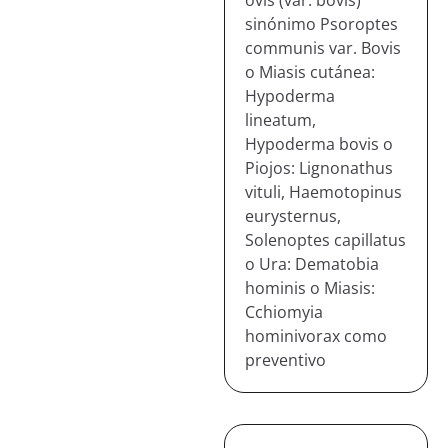
ovis (var. bovis)
sinónimo Psoroptes
communis var. Bovis
o Miasis cutánea:
Hypoderma
lineatum,
Hypoderma bovis o
Piojos: Lignonathus
vituli, Haemotopinus
eurysternus,
Solenoptes capillatus
o Ura: Dematobia
hominis o Miasis:
Cchiomyia
hominivorax como
preventivo