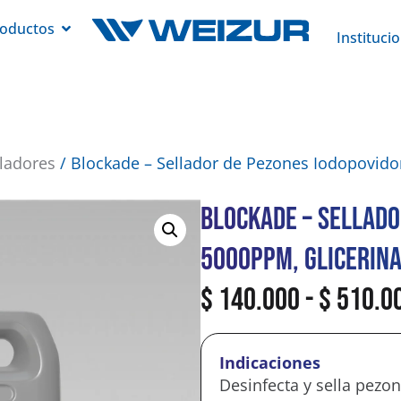
oductos
Instituci
lladores
/ Blockade – Sellador de Pezones Iodopovid
Blockade – Sellado
5000ppm, Glicerin
$
140.000
-
$
510.0
Indicaciones
Desinfecta y sella pez