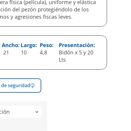
a física (película), uniforme y elástica
ación del pezón protegiéndolo de los
os y agresiones fiscas leves.
Ancho:
Largo:
Peso:
Presentación:
21
10
4,8
Bidón x 5 y 20
Lts
 de seguridad