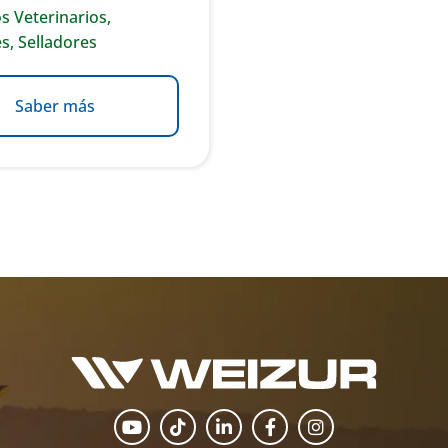
s Veterinarios
,
es
,
Selladores
Saber más