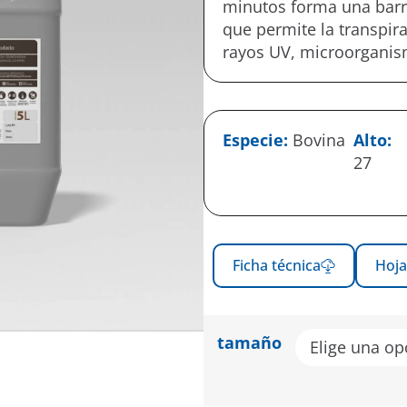
minutos forma una barrer
que permite la transpir
rayos UV, microorganism
Especie:
Bovina
Alto:
27
Ficha técnica
Hoja
tamaño