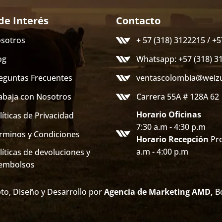
de Interés
Contacto
sotros
+ 57 (318) 3122215 / +
og
Whatsapp: +57 (318) 3
eguntas Frecuentes
ventascolombia@weiz
abaja con Nosotros
Carrera 55A # 128A 62
Horario Oficinas
líticas de Privacidad
7:30 a.m - 4:30 p.m
rminos y Condiciones
Horario Recepción
Pro
a.m - 4:00 p.m
líticas de devoluciones y
embolsos
to, Diseño y Desarrollo por
Agencia de Marketing AMD
,
Bo