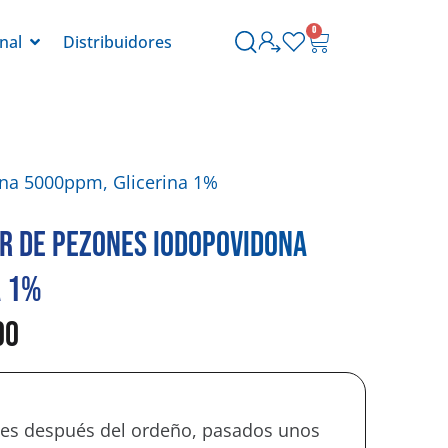
0
onal
Distribuidores
ona 5000ppm, Glicerina 1%
r de Pezones Iodopovidona
a 1%
00
ones después del ordeño, pasados unos