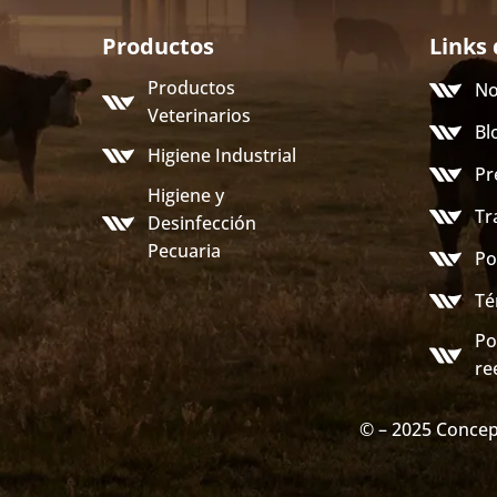
Productos
Links 
Productos
No
Veterinarios
Bl
Higiene Industrial
Pr
Higiene y
Tr
Desinfección
Pecuaria
Po
Té
Po
re
© – 2025 Concep