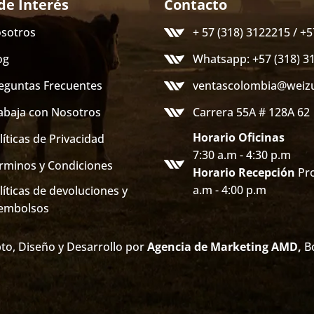
de Interés
Contacto
sotros
+ 57 (318) 3122215 / +
og
Whatsapp: +57 (318) 3
eguntas Frecuentes
ventascolombia@weiz
abaja con Nosotros
Carrera 55A # 128A 62
Horario Oficinas
líticas de Privacidad
7:30 a.m - 4:30 p.m
rminos y Condiciones
Horario Recepción
Pro
a.m - 4:00 p.m
líticas de devoluciones y
embolsos
to, Diseño y Desarrollo por
Agencia de Marketing AMD
,
Bo