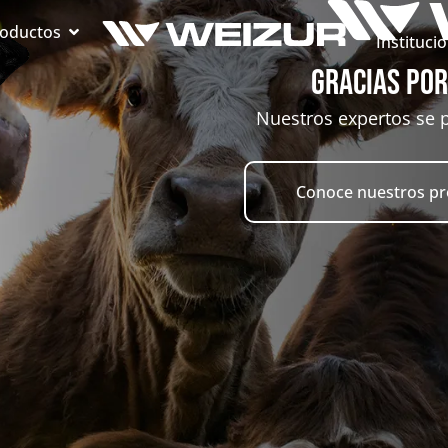
oductos
Instituci
Gracias po
Nuestros expertos se 
Conoce nuestros p