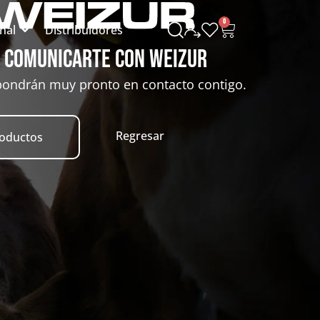
0
onal
Distribuidores
r comunicarte con Weizur
pondrán muy pronto en contacto contigo.
Regresar
roductos