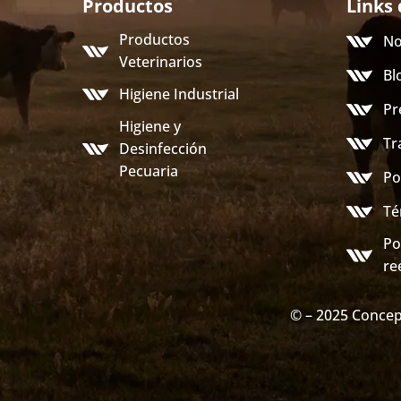
Productos
Links 
Productos
No
Veterinarios
Bl
Higiene Industrial
Pr
Higiene y
Tr
Desinfección
Pecuaria
Po
Té
Po
re
© – 2025 Concep